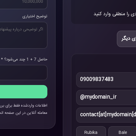
ی را منطقی وارد کنید
توضیح اختیاری
ی دیگر
حاصل 7 + 1 چند می‌شود؟ *
09009837483
@mydomain_ir
اطلاعات واردشده فقط برای برر
معامله آنلاین در این صفحه انج
contact[at]mydomain[d
Rubika
Bale